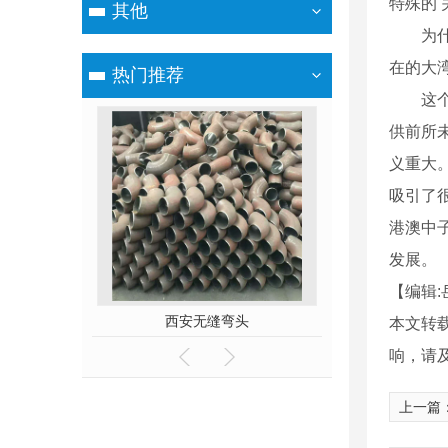
特殊的 
其他
为什么
在的大
热门推荐
这个科
供前所
义重大
吸引了
港澳中
发展。
【编辑:
法兰
西安无缝弯头
西安管道
本文转
响，请
上一篇