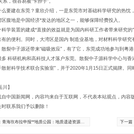
关系，很容易被“卡脖子”。
要建在东莞？童欣介绍，一是东莞市对基础科学研究的热忱，
湾区腹地是中国经济*发达的地区之一，能够保障经费投入。
学装置的建成*直接的效益就是为国内科研工作者带来研究的“
未有的便利。同时，大湾区是国内 制造业基地，对材料科学研究
。散裂中子源还带来“磁吸效应”，有了它，东莞成功地参与到粤
很多 科研机构和高科技人才落户东莞。散裂中子源科学中心与香
子散射科学技术联合实验室”，并于2020年1月15日正式揭牌。
岳川】
大小头
西安国标无缝弯头
载自中国新闻网，内容均来自于互联网，不代表本站观点，内容
及时联系我们予以删除！
：
青海坎布拉申报**地质公园：地质遗迹资源调查获突破
下一篇