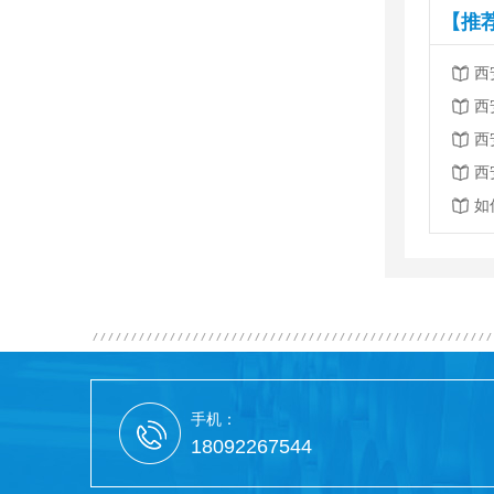
【推
西
西
西
西
如
手机：
18092267544