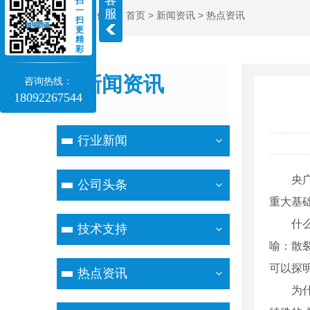
客
扫
一
服
当前位置：
首页
>
新闻资讯
>
热点资讯
扫
更
精
彩
新闻资讯
咨询热线：
18092267544
NEWS
行业新闻
央广网
公司头条
重大基
什么是
技术支持
喻：散
可以探
热点资讯
为什么