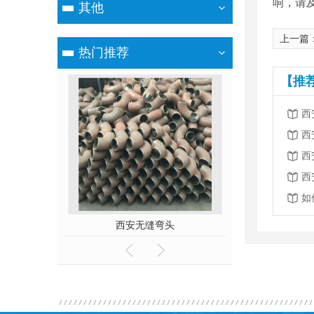
响，请
其他
上一篇
热门推荐
【推
西
西
西
西
如
法兰
西安无缝弯头
西安管道