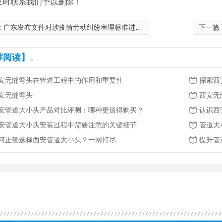
及时联系我们予以删除！
：
广东发布文件对涉疫情劳动纠纷审理标准进行统一
下一篇
荐阅读】↓
安无缝弯头在管道工程中的作用和重要性
探索西
安无缝弯头
西安无
安管道大小头产品对比评测：哪种更值得购买？
认识西
安管道大小头安装过程中需要注意的关键细节
管道大
何正确选择西安管道大小头？一网打尽
提升管
大小头
西安国标无缝弯头