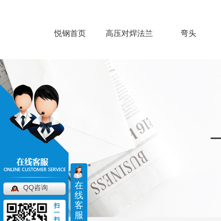
悦钢首页
高压对焊法兰
弯头
在
QQ咨询
线
客
扫
一
服
扫