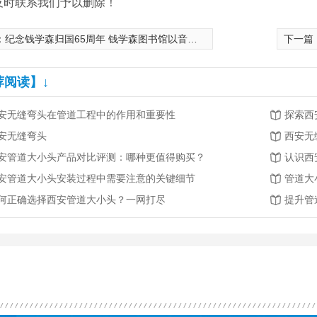
及时联系我们予以删除！
：
纪念钱学森归国65周年 钱学森图书馆以音频故事述钱老成长与归国历程
下一篇
荐阅读】↓
安无缝弯头在管道工程中的作用和重要性
探索西
安无缝弯头
西安无
安管道大小头产品对比评测：哪种更值得购买？
认识西
安管道大小头安装过程中需要注意的关键细节
管道大
何正确选择西安管道大小头？一网打尽
提升管
无缝弯头