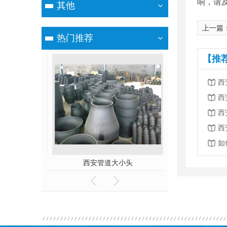
响，请
其他
上一篇
热门推荐
【推
西
西
西
西
如
弯头
西安管道大小头
西安国标