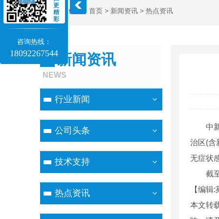
更
当前位置：
首页
>
新闻资讯
>
热点资讯
精
彩
咨询热线：
18092267544
新闻资讯
NEWS
行业新闻
中新网
公司头条
治区(
无症状
技术支持
截至1
【编辑:
热点资讯
本文转